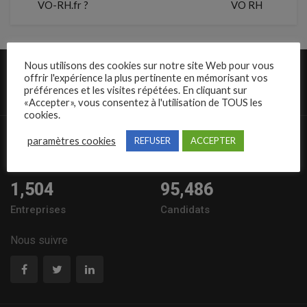
VO-RH.fr ?
VO RH
Nous utilisons des cookies sur notre site Web pour vous
offrir l'expérience la plus pertinente en mémorisant vos
préférences et les visites répétées. En cliquant sur
«Accepter», vous consentez à l'utilisation de TOUS les
cookies.
10,389
57235
paramètres cookies
REFUSER
ACCEPTER
Offres à pourvoir
Offres diffusées
1,504
95,486
Entreprises
Candidats
Nous suivre